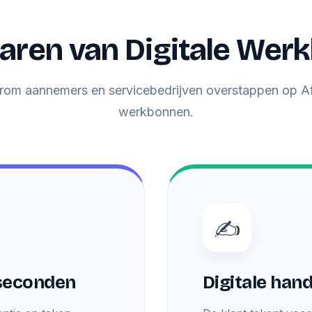
laren van Digitale We
om aannemers en servicebedrijven overstappen op A
werkbonnen.
✍️
seconden
Digitale han