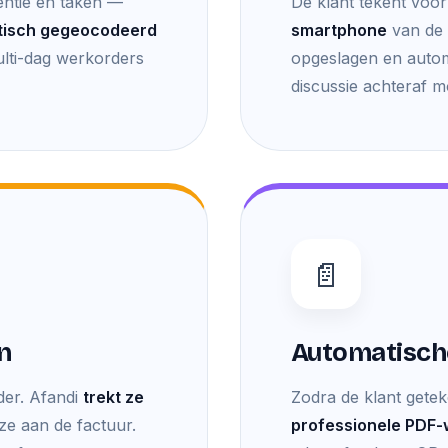
entie en taken —
De klant tekent voo
tisch gegeocodeerd
smartphone
van de 
lti-dag werkorders
opgeslagen en auto
discussie achteraf mo
📄
n
Automatisch
der. Afandi
trekt ze
Zodra de klant gete
ze aan de factuur.
professionele PDF