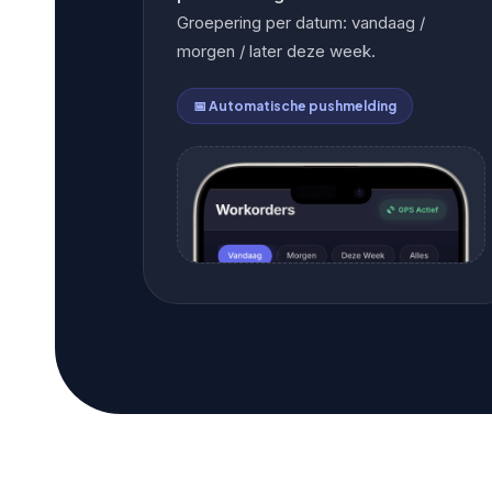
Groepering per datum: vandaag /
morgen / later deze week.
📅 Automatische pushmelding
📋
FOTO 1 — WERKORDER DASHBOARD