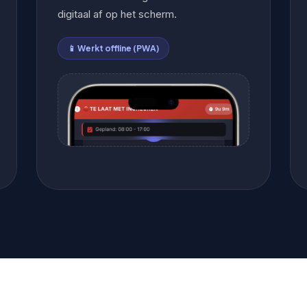
digitaal af op het scherm.
📱 Werkt offline (PWA)
📱
FOTO 2 — WERKBON OP SMARTPHONE