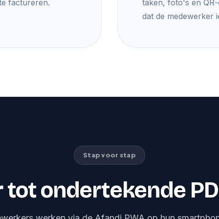
te factureren.
taken, foto's en QR-
dat de medewerker ie
Stap voor stap
 tot ondertekende PD
werkers werken via de Afandi PWA op hun smartphon