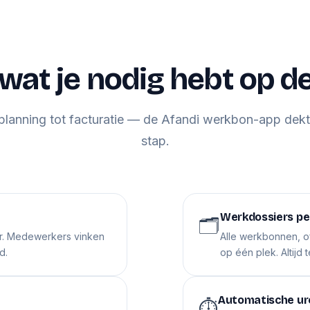
 wat je nodig hebt op d
planning tot facturatie — de Afandi werkbon-app dekt
stap.
Werkdossiers pe
🗂️
r. Medewerkers vinken
Alle werkbonnen, of
d.
op één plek. Altijd 
Automatische ur
⏱️