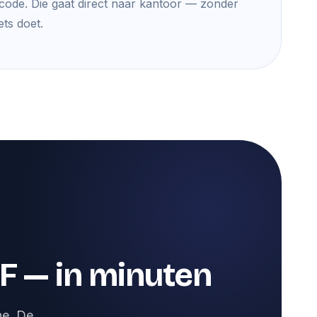
code. Die gaat direct naar kantoor — zonder
ts doet.
F — in minuten
e. De