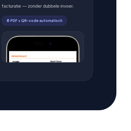
facturatie — zonder dubbele invoer.
📄 PDF + QR-code automatisch
📄
FOTO 3 — PDF WERKBON VOORBEELD