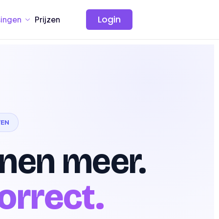
Login
ingen
Prijzen
VEN
nen meer.
correct.