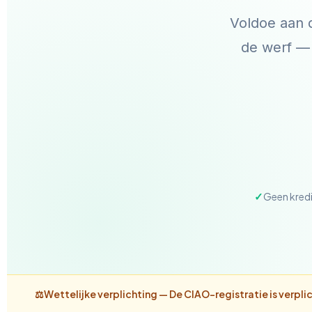
Voldoe aan 
de werf — 
Geen kredi
⚖️
Wettelijke verplichting —
De CIAO-registratie is verpl