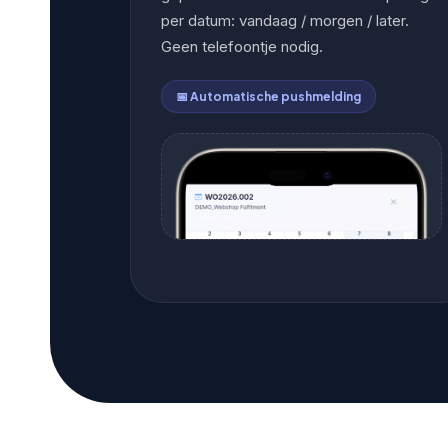
per datum: vandaag / morgen / later.
Geen telefoontje nodig.
📅 Automatische pushmelding
📱
FOTO 2 — INPLANNEN SCHERM