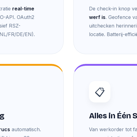
tratie
real-time
De check-in knop ve
IAO-API. OAuth2
werf is
. Geofence v
sief RSZ-
uitchecken herinnerin
 (NL/FR/DE/EN).
locatie. Batterij-effic
📋
ng
Alles in Één
trucs
automatisch.
Van werkorder tot f