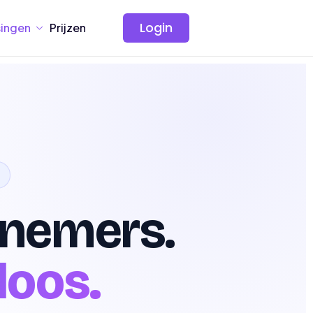
Login
ingen
Prijzen
nnemers.
loos.