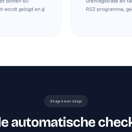
ift binnen 60
urenregistratie en fa
t wordt gelogd en jij
RSZ-programma, gee
Stap voor stap
e automatische check