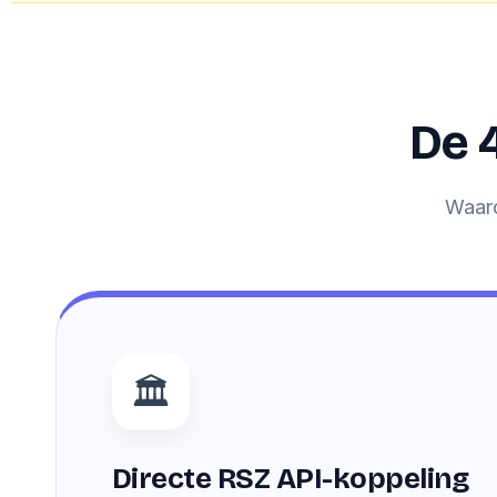
De 
Waaro
🏛️
Directe RSZ API-koppeling