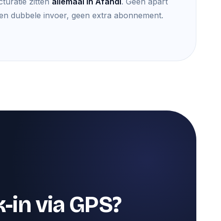
cturatie zitten
allemaal in Afandi
. Geen apart
n dubbele invoer, geen extra abonnement.
-in via GPS?