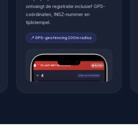
ontvangt de registratie inclusief GPS-
coördinaten, INSZ-nummer en
tijdstempel.
📍 GPS-geofencing 200m radius
📍
FOTO 3 — CHECK-IN KNOP