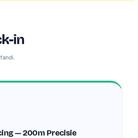
k-in
fandi.
ing — 200m Precisie