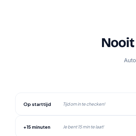
Nooit
Auto
Op starttijd
Tijd om in te checken!
+15 minuten
Je bent 15 min te laat!