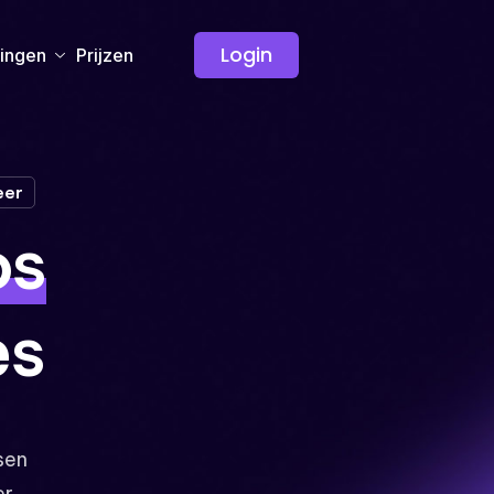
Login
ingen
Prijzen
eer
os
es
sen
er