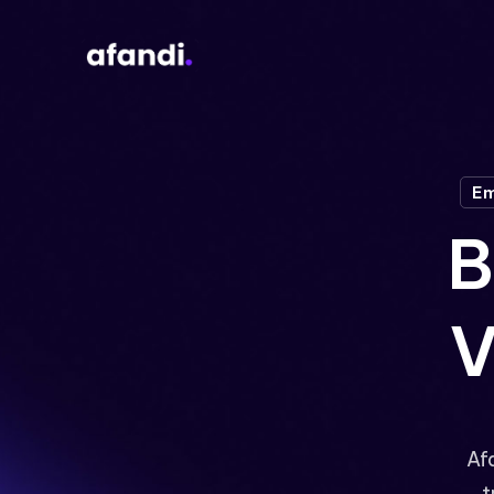
Em
B
V
Af
t