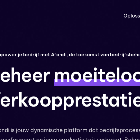
Oploss
power je bedrijf met Afandi, de toekomst van bedrijfsbeh
eheer
moeitelo
erkoopprestati
andi is jouw dynamische platform dat bedrijfsproces
ransformeert en jouw productiviteit verhoogt. Behe