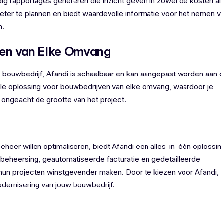
g rapportages genereren die inzicht geven in zowel de kosten al
eter te plannen en biedt waardevolle informatie voor het nemen 
n.
ven van Elke Omvang
t bouwbedrijf, Afandi is schaalbaar en kan aangepast worden aan 
bele oplossing voor bouwbedrijven van elke omvang, waardoor je
ongeacht de grootte van het project.
heer willen optimaliseren, biedt Afandi een alles-in-één oplossin
beheersing, geautomatiseerde facturatie en gedetailleerde
 hun projecten winstgevender maken. Door te kiezen voor Afandi,
 modernisering van jouw bouwbedrijf.