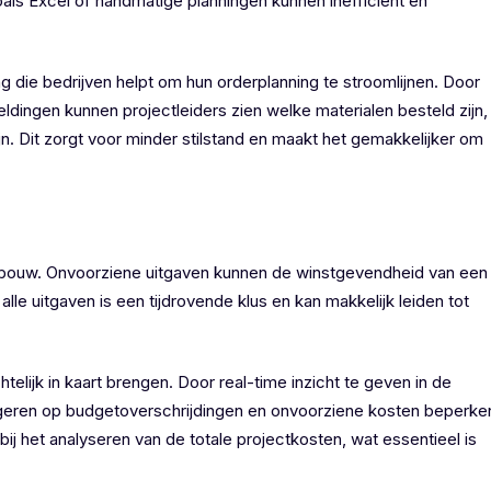
als Excel of handmatige planningen kunnen inefficiënt en
ng die bedrijven helpt om hun orderplanning te stroomlijnen. Door
ldingen kunnen projectleiders zien welke materialen besteld zijn,
n. Dit zorgt voor minder stilstand en maakt het gemakkelijker om
de bouw. Onvoorziene uitgaven kunnen de winstgevendheid van een
lle uitgaven is een tijdrovende klus en kan makkelijk leiden tot
elijk in kaart brengen. Door real-time inzicht te geven in de
ageren op budgetoverschrijdingen en onvoorziene kosten beperke
bij het analyseren van de totale projectkosten, wat essentieel is