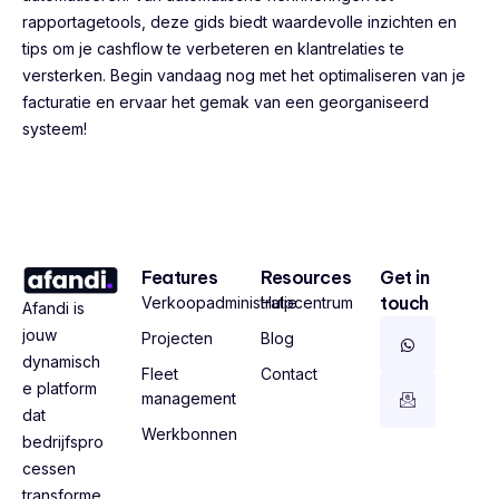
rapportagetools, deze gids biedt waardevolle inzichten en
tips om je cashflow te verbeteren en klantrelaties te
versterken. Begin vandaag nog met het optimaliseren van je
facturatie en ervaar het gemak van een georganiseerd
systeem!
Features
Resources
Get in
touch
Verkoopadministratie
Hulpcentrum
Afandi is
jouw
Projecten
Blog
dynamisch
Fleet
Contact
e platform
management
dat
Werkbonnen
bedrijfspro
cessen
transforme