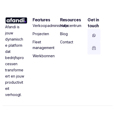
Features
Resources
Get in
touch
Verkoopadministratie
Hulpcentrum
Afandi is
jouw
Projecten
Blog
dynamisch
Fleet
Contact
e platform
management
dat
Werkbonnen
bedrijfspro
cessen
transforme
ert en jouw
productivit
eit
verhoogt.