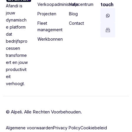
touch
Verkoopadministratie
Hulpcentrum
Afandi is
jouw
Projecten
Blog
dynamisch
Fleet
Contact
e platform
management
dat
Werkbonnen
bedrijfspro
cessen
transforme
ert en jouw
productivit
eit
verhoogt.
© Alpeli. Alle Rechten Voorbehouden.
Algemene voorwaarden
Privacy Policy
Cookiebeleid