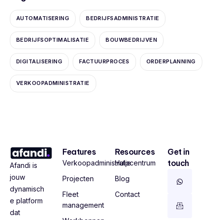
AUTOMATISERING
BEDRIJFSADMINISTRATIE
BEDRIJFSOPTIMALISATIE
BOUWBEDRIJVEN
DIGITALISERING
FACTUURPROCES
ORDERPLANNING
VERKOOPADMINISTRATIE
Features
Resources
Get in
touch
Verkoopadministratie
Hulpcentrum
Afandi is
jouw
Projecten
Blog
dynamisch
Fleet
Contact
e platform
management
dat